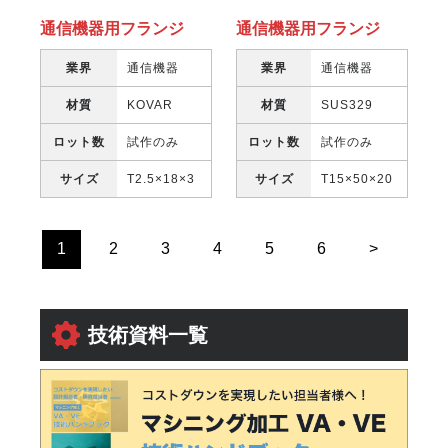
通信機器用フランジ
通信機器用フランジ
業界
通信機器
業界
通信機器
材質
KOVAR
材質
SUS329
ロット数
試作のみ
ロット数
試作のみ
サイズ
T2.5×18×3
サイズ
T15×50×20
1
2
3
4
5
6
>
技術資料一覧