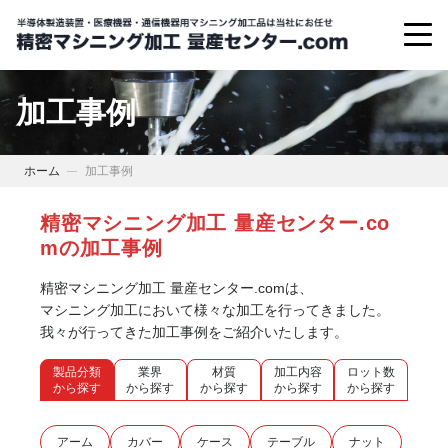
加工事例
ホーム
加工事例
精密マシニング加工 量産センター.co
mの加工事例
精密マシニング加工 量産センター.comは、
マシニング加工において様々な加工を行ってきました。
我々が行ってきた加工事例をご紹介いたします。
製品分類
業界
材質
加工内容
ロット数
から探す
から探す
から探す
から探す
から探す
アーム
カバー
ケース
テーブル
ナット