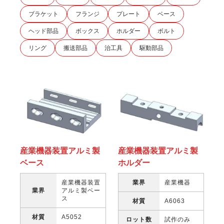
ブラケット
フランジ
プレート
ベース
ヘッド部品
ボックス
ホルダー
ボルト
リング
搬送部品
治工具
駆動部品
産業機器装置アルミ製
産業機器装置アルミ製
ホルダー
ベース
業界
産業機器
産業機器装置
業界
アルミ製ベー
ス
材質
A6063
材質
A5052
ロット数
試作のみ