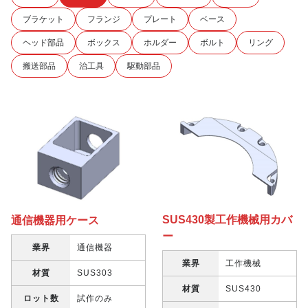
ブラケット
フランジ
プレート
ベース
ヘッド部品
ボックス
ホルダー
ボルト
リング
搬送部品
治工具
駆動部品
SUS430製工作機械用カバ
通信機器用ケース
ー
業界
通信機器
業界
工作機械
材質
SUS303
材質
SUS430
ロット数
試作のみ