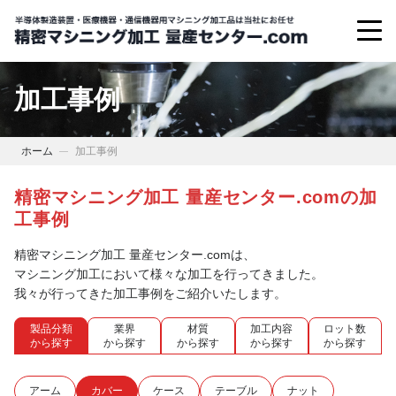
加工事例
ホーム
加工事例
精密マシニング加工 量産センター.comの加
工事例
精密マシニング加工 量産センター.comは、
マシニング加工において様々な加工を行ってきました。
我々が行ってきた加工事例をご紹介いたします。
製品分類
業界
材質
加工内容
ロット数
から探す
から探す
から探す
から探す
から探す
アーム
カバー
ケース
テーブル
ナット