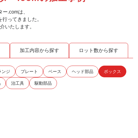
ー.comは、
を行ってきました。
紹介いたします。
加工内容
から探す
ロット数
から探す
ランジ
プレート
ベース
ヘッド部品
ボックス
品
治工具
駆動部品