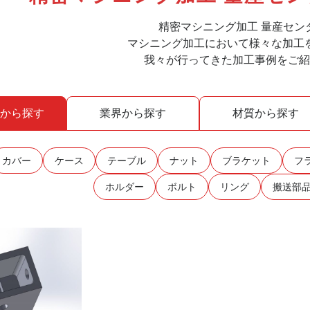
精密マシニング加工 量産センタ
マシニング加工において様々な加工
我々が行ってきた加工事例をご
から探す
業界
から探す
材質
から探す
カバー
ケース
テーブル
ナット
ブラケット
フ
ホルダー
ボルト
リング
搬送部