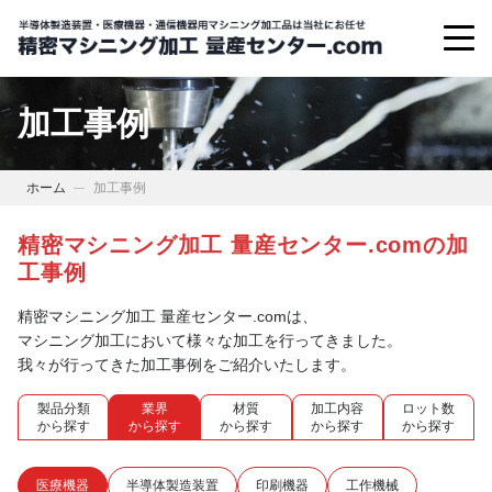
加工事例
ホーム
加工事例
精密マシニング加工 量産センター.comの加
工事例
精密マシニング加工 量産センター.comは、
マシニング加工において様々な加工を行ってきました。
我々が行ってきた加工事例をご紹介いたします。
製品分類
業界
材質
加工内容
ロット数
から探す
から探す
から探す
から探す
から探す
医療機器
半導体製造装置
印刷機器
工作機械