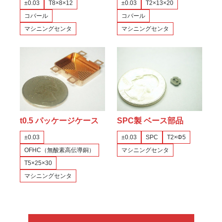
±0.03
T8×8×12
±0.03
T2×13×20
コバール
コバール
マシニングセンタ
マシニングセンタ
t0.5 パッケージケース
SPC製 ベース部品
±0.03
±0.03
SPC
T2×Φ5
OFHC（無酸素高伝導銅）
マシニングセンタ
T5×25×30
マシニングセンタ