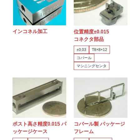
インコネル加工
位置精度±0.015
コネクタ部品
±0.03
T8×8×12
コバール
マシニングセンタ
ポスト高さ精度0.015 パ
コバール製 パッケージ
ッケージケース
フレーム