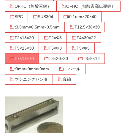
OFHC（無酸素銅）
OFHC（無酸素高伝導銅）
SPC
SUS304
t0.1mm×20×40
t0.5mm×0.5mm×0.5mm
T12.5×38×30
T2×13×20
T2×Φ5
T4×30×22
T5×25×30
T5×Φ3
T5×Φ5
T7×13×70
T8×20×30
T8×8×12
t9mm×9mm×9mm
コバール
マシニングセンタ
真鍮